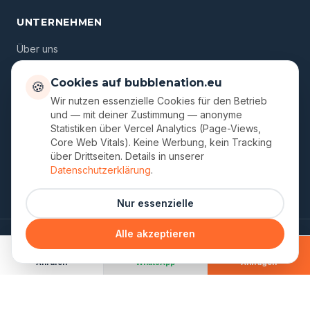
UNTERNEHMEN
Über uns
Standorte
Cookies auf bubblenation.eu
🍪
Gutscheine
Wir nutzen essenzielle Cookies für den Betrieb
und — mit deiner Zustimmung — anonyme
Blog
Statistiken über Vercel Analytics (Page-Views,
Core Web Vitals). Keine Werbung, kein Tracking
FAQ
über Drittseiten. Details in unserer
Kontakt
Datenschutzerklärung
.
Nur essenzielle
Alle akzeptieren
© 2026 Bubble Nation. Ein Unternehmen von Dmitri Semjonov.
Impressum
Datenschutz
AGB
Cookie-Einstellungen
Anrufen
WhatsApp
Anfragen