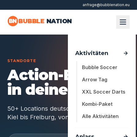
anfrage@bubblenation.eu
Zum Hauptinhalt springen
BUBBLE
NATION
BN
Aktivitäten
STANDORTE
Bubble Soccer
Action-Events
Arrow Tag
in deiner Nähe
XXL Soccer Darts
Kombi-Paket
50+ Locations deutschlandweit — von
Alle Aktivitäten
Kiel bis Freiburg, von Köln bis Berlin.
Anlass