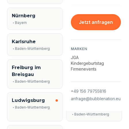
Nürnberg
Mannheim
Jetzt anfragen
Bayern
Baden-Württemberg
Karlsruhe
Augsburg
Baden-Württemberg
Bayern
MARKEN
JGA
Kindergeburtstag
Freiburg im
Heidelberg
Firmenevents
Breisgau
Baden-Württemberg
Baden-Württemberg
+49 156 79755816
anfrage@bubblenation.eu
Ludwigsburg
Rottenburg-
Ergenzingen
Baden-Württemberg
Baden-Württemberg