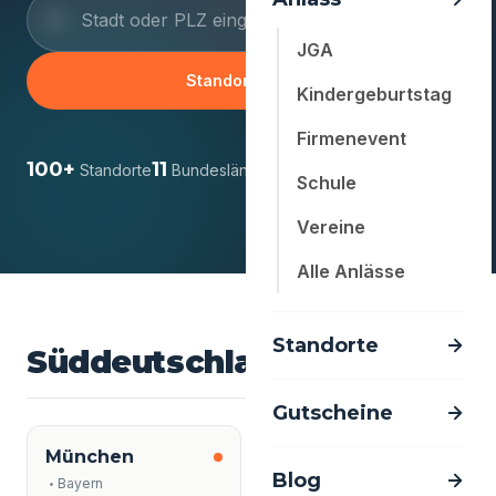
JGA
Standort finden
Kindergeburtstag
Firmenevent
100+
11
Standorte
Bundesländer
Schule
Vereine
Alle Anlässe
Standorte
Süddeutschland
11 Städte
Gutscheine
München
Stuttgart
Blog
Bayern
Baden-Württemberg