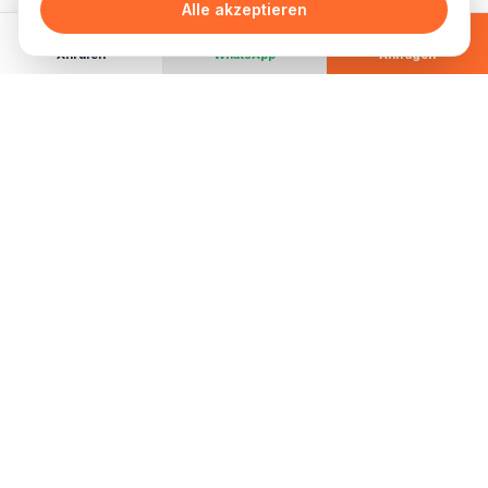
und schmerzfrei
Alle akzeptieren
Stark als zweite Station beim Turnier-Abend oder
Anrufen
WhatsApp
Anfragen
Sommerfest
Mehr zu Arrow Tag