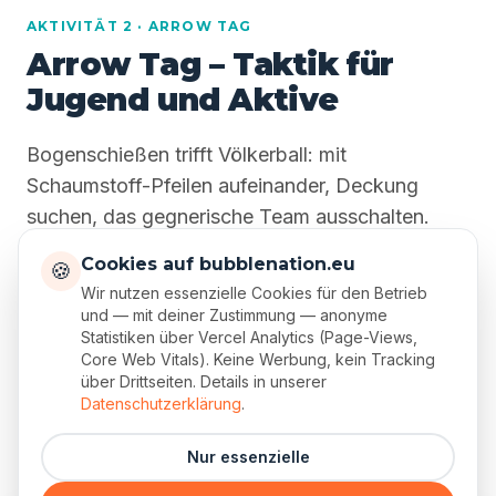
AKTIVITÄT 2 · ARROW TAG
Arrow Tag – Taktik für
Jugend und Aktive
Bogenschießen trifft Völkerball: mit
Schaumstoff-Pfeilen aufeinander, Deckung
suchen, das gegnerische Team ausschalten.
Weniger Rempeln, mehr Strategie und
Cookies auf bubblenation.eu
🍪
Absprache – die perfekte zweite Station neben
Wir nutzen essenzielle Cookies für den Betrieb
Bubble Soccer.
und — mit deiner Zustimmung — anonyme
Statistiken über Vercel Analytics (Page-Views,
Core Web Vitals). Keine Werbung, kein Tracking
Ab 12 Jahren – ideal für C-Jugend bis Alte
über Drittseiten. Details in unserer
Herren
Datenschutzerklärung
.
Taktik und Teamabsprache statt purer Athletik
Nur essenzielle
Schaumstoff-Spitzen und Schutzmasken – sicher