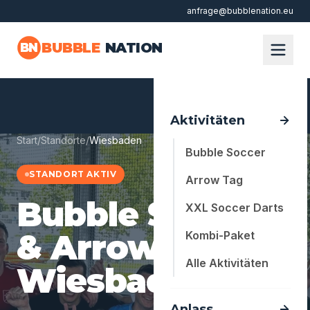
anfrage@bubblenation.eu
Zum Hauptinhalt springen
BUBBLE
NATION
BN
Aktivitäten
Start
/
Standorte
/
Wiesbaden
Bubble Soccer
STANDORT AKTIV
Arrow Tag
Bubble Soccer
XXL Soccer Darts
& Arrow Tag in
Kombi-Paket
Alle Aktivitäten
Wiesbaden
Anlass