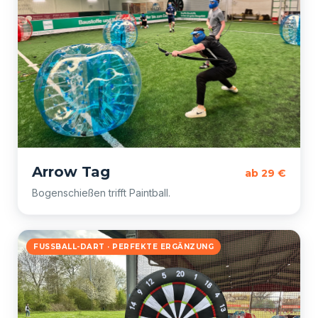
Arrow Tag
ab 29 €
Bogenschießen trifft Paintball.
FUSSBALL-DART · PERFEKTE ERGÄNZUNG