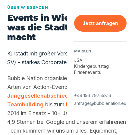
ÜBER WIESBADEN
Events in Wiesbaden -
Jetzt anfragen
was die Stadt besonders
macht
MARKEN
Kurstadt mit großer Versicherungsbranche (R+V,
JGA
SV) - starkes Corporate-Segment.
Kindergeburtstag
Firmenevents
Bubble Nation organisiert in Wiesbaden alle
Arten von Action-Events – vom
Junggesellenabschied
über
Firmen-
+49 156 79755816
anfrage@bubblenation.eu
Teambuilding
bis zum
Kindergeburtstag
. Seit
2014 im Einsatz – 10+ Jahre Erfahrung,
4,9 Sternen bei Google und unserem erfahrenen
Team kümmern wir uns um alles: Equipment,