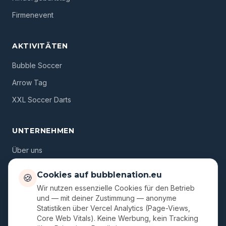
Firmenevent
AKTIVITÄTEN
Bubble Soccer
Arrow Tag
XXL Soccer Darts
UNTERNEHMEN
Über uns
Standorte
Cookies auf bubblenation.eu
🍪
Gutscheine
Wir nutzen essenzielle Cookies für den Betrieb
und — mit deiner Zustimmung — anonyme
Blog
Statistiken über Vercel Analytics (Page-Views,
Core Web Vitals). Keine Werbung, kein Tracking
FAQ