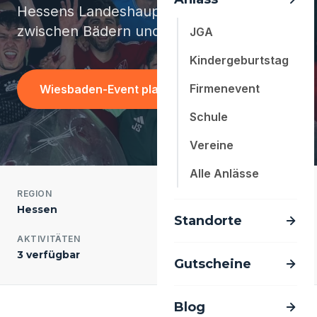
Hessens Landeshauptstadt - Events
zwischen Bädern und Börsen.
JGA
Kindergeburtstag
Firmenevent
Wiesbaden-Event planen
Schule
Vereine
Alle Anlässe
REGION
EINWOHNER
Hessen
280.000
Standorte
AKTIVITÄTEN
ANTWORTZEIT
3 verfügbar
meist < 24 Std.
Gutscheine
Blog