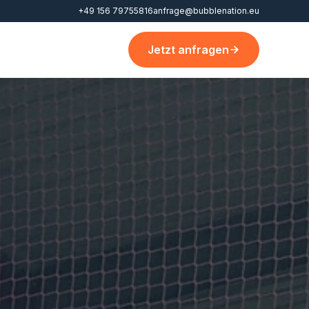
+49 156 79755816
anfrage@bubblenation.eu
Jetzt anfragen