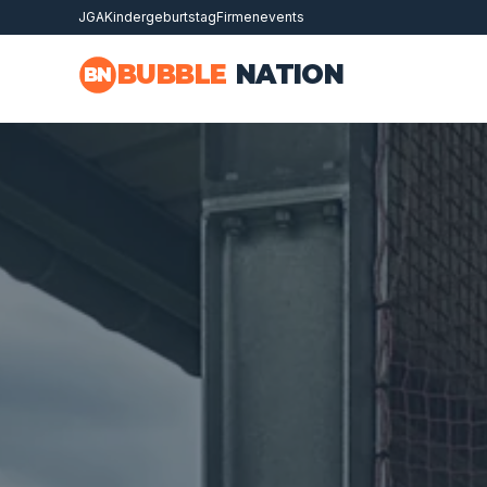
JGA
Kindergeburtstag
Firmenevents
Zum Hauptinhalt springen
BUBBLE
NATION
BN