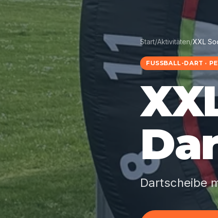
Start
/
Aktivitäten
/
XXL Soc
FUSSBALL-DART · 
XXL
Dar
Dartscheibe mi