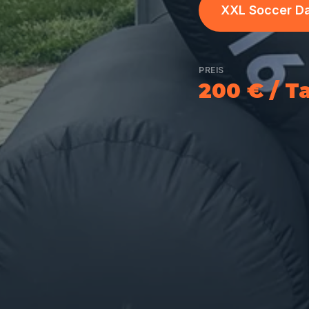
XXL Soccer Da
PREIS
200 € / T