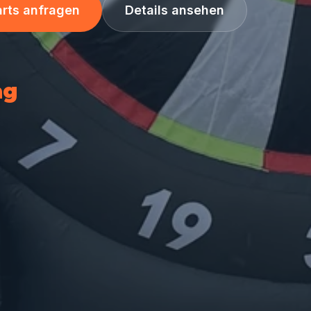
rts anfragen
Details ansehen
ag