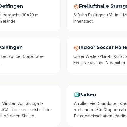
-Oeffingen
Freilufthalle Stutt
– überdacht, 30×20 m
S-Bahn Esslingen (S1) in 4 Mi
 Gelände.
Innenstadt.
-Vaihingen
Indoor Soccer Hall
 beliebt bei Corporate-
Unser Wetter-Plan-B. Kunstra
.
Events zwischen November 
Parken
 Minuten von Stuttgart-
An allen vier Standorten si
 JGAs kommen meist mit der
vorhanden. Für Gruppen ab 
 oft einen Shuttle.
Fahrgemeinschaften, da die