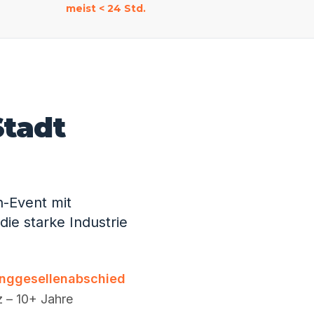
meist < 24 Std.
Stadt
n-Event mit
ie starke Industrie
nggesellenabschied
z – 10+ Jahre