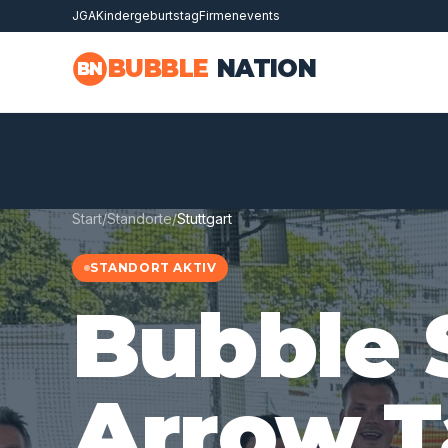
JGA
Kindergeburtstag
Firmenevents
Zum Hauptinhalt springen
BUBBLE
NATION
BN
Start
/
Standorte
/
Stuttgart
STANDORT AKTIV
Bubble 
Arrow T