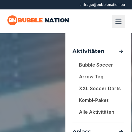
anfrage@bubblenation.eu
Zum Hauptinhalt springen
BUBBLE
NATION
BN
Aktivitäten
Bubble Soccer
Arrow Tag
XXL Soccer Darts
Kombi-Paket
Alle Aktivitäten
Anlass