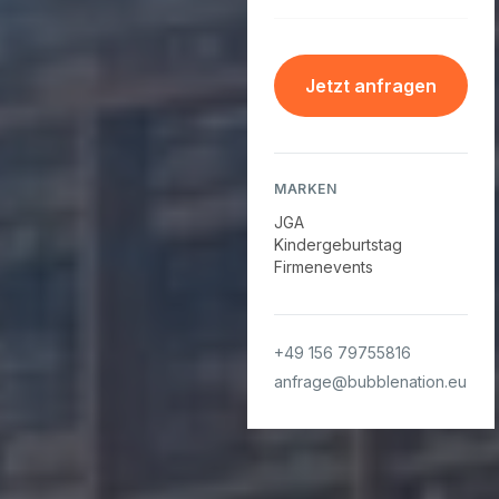
Jetzt anfragen
MARKEN
JGA
Kindergeburtstag
Firmenevents
+49 156 79755816
anfrage@bubblenation.eu