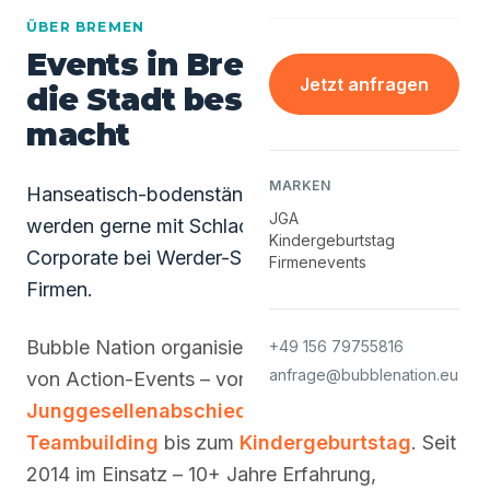
ÜBER BREMEN
Events in Bremen - was
Jetzt anfragen
die Stadt besonders
macht
MARKEN
Hanseatisch-bodenständig - Unsere Events
JGA
werden gerne mit Schlachte-Abend kombiniert.
Kindergeburtstag
Corporate bei Werder-Sponsoren und Logistik-
Firmenevents
Firmen.
Bubble Nation organisiert in Bremen alle Arten
+49 156 79755816
anfrage@bubblenation.eu
von Action-Events – vom
Junggesellenabschied
über
Firmen-
Teambuilding
bis zum
Kindergeburtstag
. Seit
2014 im Einsatz – 10+ Jahre Erfahrung,