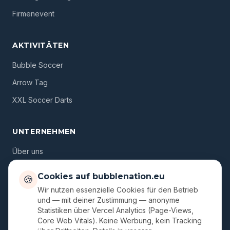
Firmenevent
AKTIVITÄTEN
Bubble Soccer
Arrow Tag
XXL Soccer Darts
UNTERNEHMEN
Über uns
Standorte
Cookies auf bubblenation.eu
🍪
Gutscheine
Wir nutzen essenzielle Cookies für den Betrieb
und — mit deiner Zustimmung — anonyme
Blog
Statistiken über Vercel Analytics (Page-Views,
Core Web Vitals). Keine Werbung, kein Tracking
FAQ