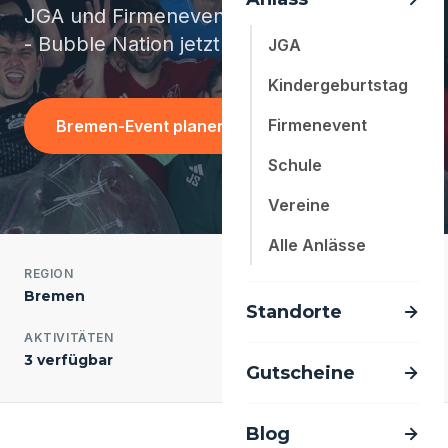
JGA und Firmenevents in der Hansestadt
- Bubble Nation jetzt auch im Norden.
JGA
Kindergeburtstag
Firmenevent
Bremen-Event planen
Schule
Vereine
Alle Anlässe
REGION
EINWOHNER
Bremen
570.000
Standorte
AKTIVITÄTEN
ANTWORTZEIT
3 verfügbar
meist < 24 Std.
Gutscheine
Blog