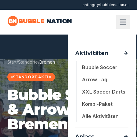
anfrage@bubblenation.eu
Zum Hauptinhalt springen
BUBBLE
NATION
BN
Aktivitäten
Start
/
Standorte
/
Bremen
Bubble Soccer
STANDORT AKTIV
Arrow Tag
Bubble Soccer
XXL Soccer Darts
& Arrow Tag in
Kombi-Paket
Alle Aktivitäten
Bremen
Anlass