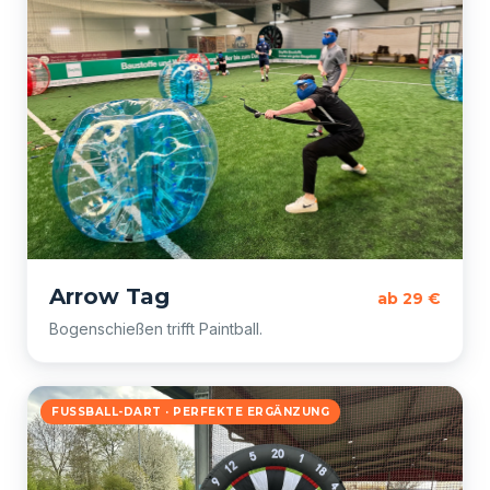
Arrow Tag
ab 29 €
Bogenschießen trifft Paintball.
FUSSBALL-DART · PERFEKTE ERGÄNZUNG