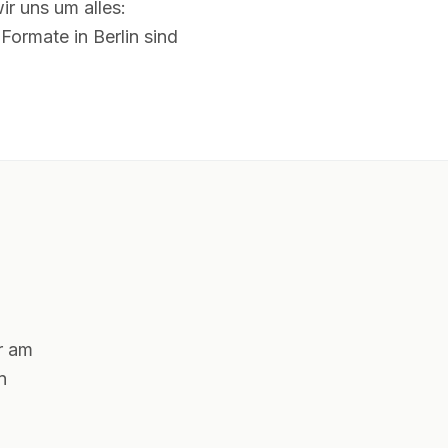
r uns um alles:
ormate in Berlin sind
er am
n