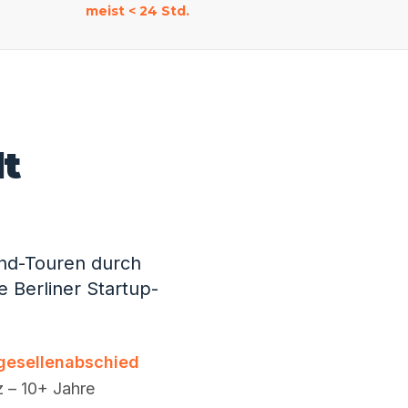
meist < 24 Std.
dt
end-Touren durch
 Berliner Startup-
gesellenabschied
z – 10+ Jahre