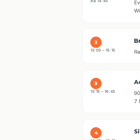
AB 14:45
Ev
Wi
B
2
15:00 – 15:15
Re
A
3
15:15 – 16:45
90
7 
S
4