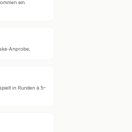
ekommen ein
aske-Anprobe.
pielt in Runden à 5–