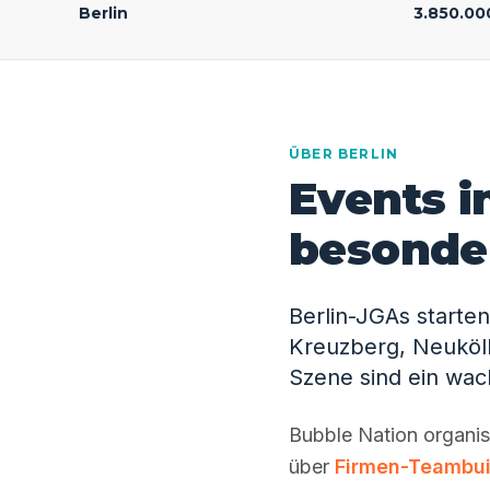
Berlin
3.850.00
ÜBER BERLIN
Events i
besonde
Berlin-JGAs starte
Kreuzberg, Neuköll
Szene sind ein wa
Bubble Nation organisi
über
Firmen-Teambui