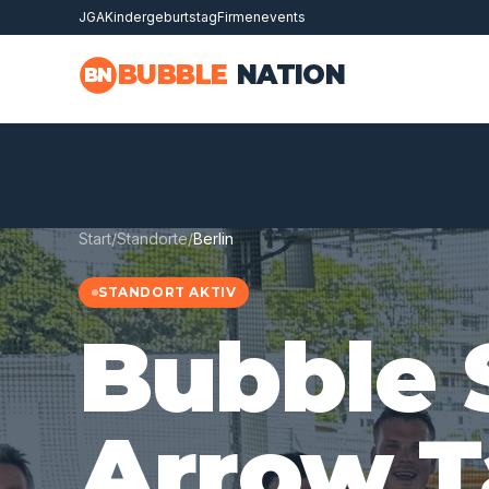
JGA
Kindergeburtstag
Firmenevents
Zum Hauptinhalt springen
BUBBLE
NATION
BN
Start
/
Standorte
/
Berlin
STANDORT AKTIV
Bubble 
Arrow T