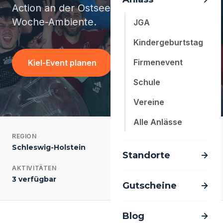
Action an der Ostsee - JGA mit Kieler
Woche-Ambiente.
JGA
Kindergeburtstag
Firmenevent
Kiel-Event planen
Schule
Vereine
Alle Anlässe
REGION
EINWOHNER
Schleswig-Holstein
247.000
Standorte
AKTIVITÄTEN
ANTWORTZEIT
3 verfügbar
meist < 24 Std.
Gutscheine
Blog