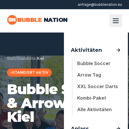
anfrage@bubblenation.eu
Zum Hauptinhalt springen
BUBBLE
NATION
BN
Aktivitäten
Start
/
Standorte
/
Kiel
Bubble Soccer
STANDORT AKTIV
Arrow Tag
Bubble Soccer
XXL Soccer Darts
& Arrow Tag in
Kombi-Paket
Alle Aktivitäten
Kiel
Anlass