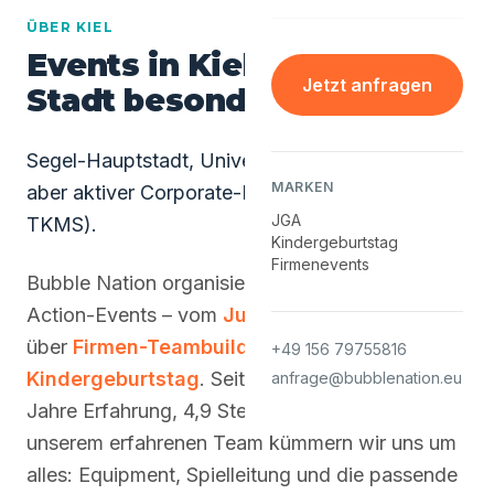
ÜBER KIEL
Events in Kiel - was die
Jetzt anfragen
Stadt besonders macht
Segel-Hauptstadt, Universitätsstadt, kleiner
MARKEN
aber aktiver Corporate-Markt (HSH Nordbank,
JGA
TKMS).
Kindergeburtstag
Firmenevents
Bubble Nation organisiert in Kiel alle Arten von
Action-Events – vom
Junggesellenabschied
über
Firmen-Teambuilding
bis zum
+49 156 79755816
Kindergeburtstag
. Seit 2014 im Einsatz – 10+
anfrage@bubblenation.eu
Jahre Erfahrung, 4,9 Sternen bei Google und
unserem erfahrenen Team kümmern wir uns um
alles: Equipment, Spielleitung und die passende