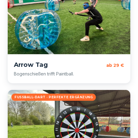
Arrow Tag
ab 29 €
Bogenschießen trifft Paintball.
FUSSBALL-DART · PERFEKTE ERGÄNZUNG