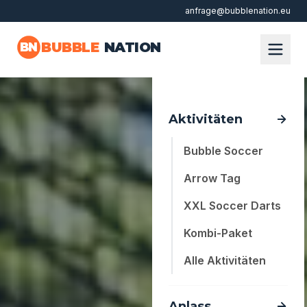
anfrage@bubblenation.eu
Zum Hauptinhalt springen
BUBBLE
NATION
BN
Aktivitäten
Bubble Soccer
Arrow Tag
XXL Soccer Darts
Kombi-Paket
Alle Aktivitäten
Anlass