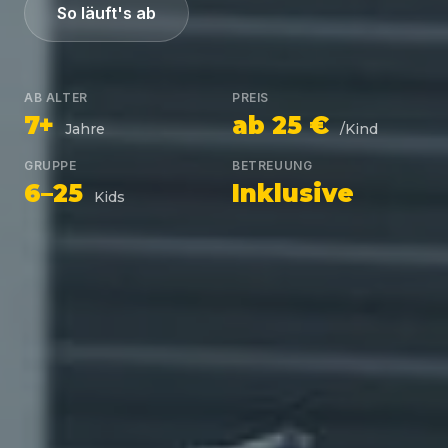
So läuft's ab
AB ALTER
PREIS
7+
ab 25 €
Jahre
/Kind
GRUPPE
BETREUUNG
6–25
Inklusive
Kids