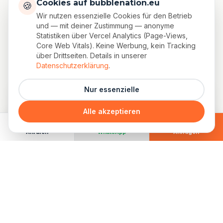
unvergessliche Party
Cookies auf bubblenation.eu
🍪
Wir nutzen essenzielle Cookies für den Betrieb
Kombinieren geht auch. Für die meisten Fußball-
und — mit deiner Zustimmung — anonyme
Statistiken über Vercel Analytics (Page-Views,
Kindergeburtstage empfehlen wir Bubble Soccer
Core Web Vitals). Keine Werbung, kein Tracking
als Hauptact.
über Drittseiten. Details in unserer
Datenschutzerklärung
.
Nur essenzielle
Alle akzeptieren
Anrufen
WhatsApp
Anfragen