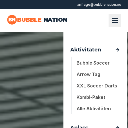
anfrage@bubblenation.eu
Zum Hauptinhalt springen
BUBBLE
NATION
BN
Aktivitäten
Bubble Soccer
Arrow Tag
XXL Soccer Darts
Kombi-Paket
Alle Aktivitäten
Anlass