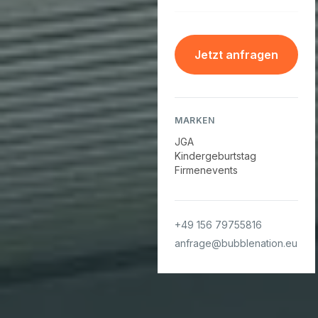
Jetzt anfragen
MARKEN
JGA
Kindergeburtstag
Firmenevents
+49 156 79755816
anfrage@bubblenation.eu