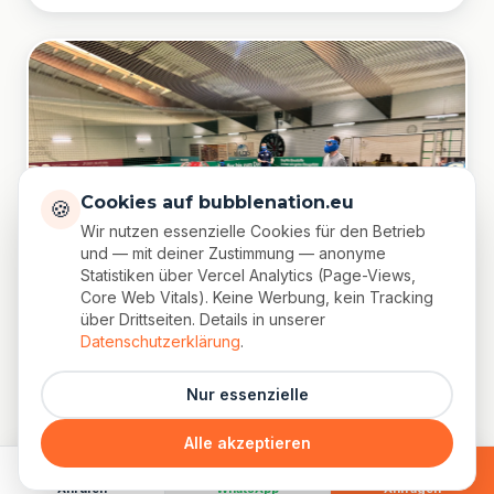
Cookies auf bubblenation.eu
🍪
Wir nutzen essenzielle Cookies für den Betrieb
und — mit deiner Zustimmung — anonyme
Statistiken über Vercel Analytics (Page-Views,
Core Web Vitals). Keine Werbung, kein Tracking
über Drittseiten. Details in unserer
Datenschutzerklärung
.
Nur essenzielle
ACTION
Alle akzeptieren
Arrow Tag
Bogenschießen trifft Paintball.
Anrufen
WhatsApp
Anfragen