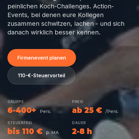
peinlichen Koch-Challenges. Action-
Events, bei denen eure Kollegen
zusammen schwitzen, lachen - und sich
danach wirklich besser kennen.
Firmenevent planen
110-€-Steuervorteil
GRUPPE
PREIS
6-400+
ab 25 €
Pers.
/Pers.
STEUERFREI
DAUER
bis 110 €
2-8 h
p. MA