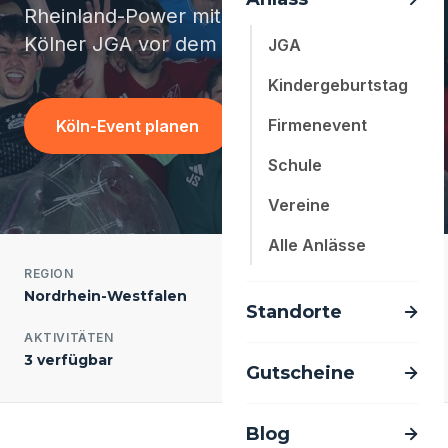
Rheinland-Power mit Action pur - dein
Kölner JGA vor dem ersten Kölsch.
JGA
Kindergeburtstag
Firmenevent
Köln-Event planen
Schule
Vereine
Alle Anlässe
REGION
EINWOHNER
Nordrhein-Westfalen
1.080.000
Standorte
AKTIVITÄTEN
ANTWORTZEIT
3 verfügbar
meist < 24 Std.
Gutscheine
Blog