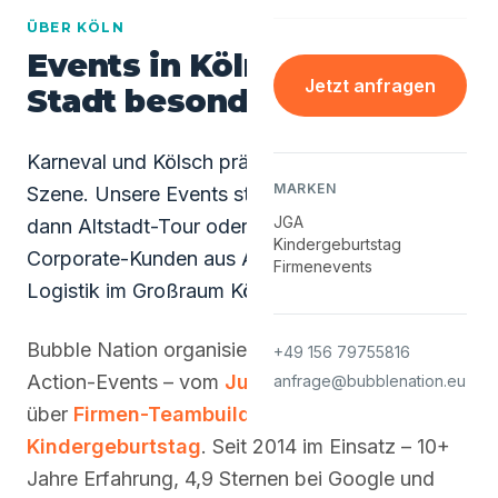
ÜBER KÖLN
Events in Köln - was die
Jetzt anfragen
Stadt besonders macht
Karneval und Kölsch prägen auch die JGA-
MARKEN
Szene. Unsere Events starten meist mittags,
JGA
dann Altstadt-Tour oder Brauhaus-Stopp.
Kindergeburtstag
Corporate-Kunden aus Automotive, Handel und
Firmenevents
Logistik im Großraum Köln.
Bubble Nation organisiert in Köln alle Arten von
+49 156 79755816
Action-Events – vom
Junggesellenabschied
anfrage@bubblenation.eu
über
Firmen-Teambuilding
bis zum
Kindergeburtstag
. Seit 2014 im Einsatz – 10+
Jahre Erfahrung, 4,9 Sternen bei Google und