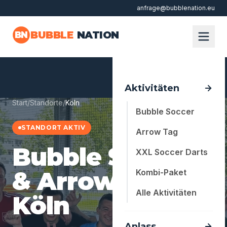
anfrage@bubblenation.eu
Zum Hauptinhalt springen
BUBBLE
NATION
BN
Aktivitäten
Start
/
Standorte
/
Köln
Bubble Soccer
STANDORT AKTIV
Arrow Tag
Bubble Soccer
XXL Soccer Darts
& Arrow Tag in
Kombi-Paket
Alle Aktivitäten
Köln
Anlass