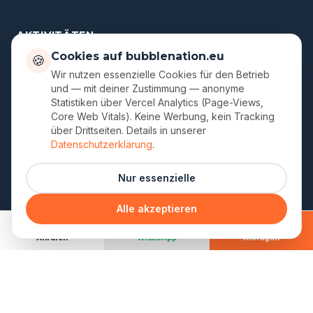
AKTIVITÄTEN
Cookies auf bubblenation.eu
🍪
Bubble Soccer
Wir nutzen essenzielle Cookies für den Betrieb
Arrow Tag
und — mit deiner Zustimmung — anonyme
Statistiken über Vercel Analytics (Page-Views,
XXL Soccer Darts
Core Web Vitals). Keine Werbung, kein Tracking
über Drittseiten. Details in unserer
Datenschutzerklärung
.
UNTERNEHMEN
Nur essenzielle
Über uns
Standorte
Alle akzeptieren
Gutscheine
Anrufen
WhatsApp
Anfragen
Blog
FAQ
Kontakt