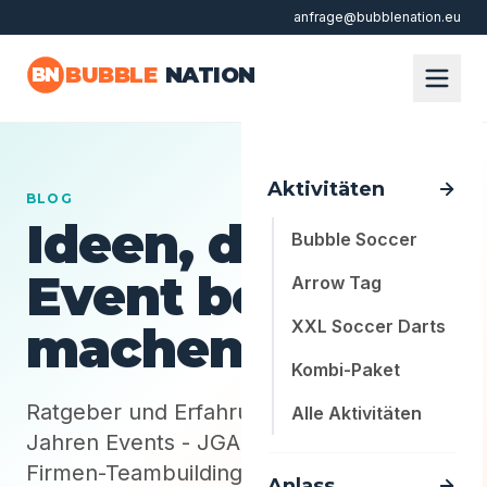
anfrage@bubblenation.eu
Zum Hauptinhalt springen
BUBBLE
NATION
BN
Aktivitäten
BLOG
Ideen, die dein
Bubble Soccer
Event besser
Arrow Tag
XXL Soccer Darts
machen
Kombi-Paket
Ratgeber und Erfahrungen aus 10+
Alle Aktivitäten
Jahren Events - JGA, Kindergeburtstag,
Firmen-Teambuilding.
Anlass