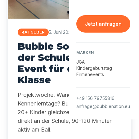
Jetzt anfragen
5. Juni 2026
·
6 Min. Lesezeit
RATGEBER
Bubble Soccer in
MARKEN
der Schule: das
JGA
Event für die ganze
Kindergeburtstag
Firmenevents
Klasse
Projektwoche, Wandertag oder
+49 156 79755816
Kennenlerntage? Bubble Soccer holt
anfrage@bubblenation.eu
20+ Kinder gleichzeitig ab – inklusiv,
direkt an der Schule, 90–120 Minuten
aktiv am Ball.