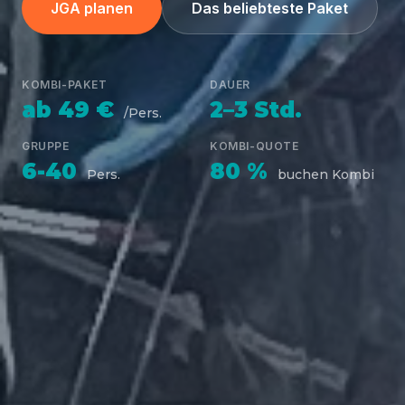
JGA planen
Das beliebteste Paket
KOMBI-PAKET
DAUER
ab 49 €
2–3 Std.
/Pers.
GRUPPE
KOMBI-QUOTE
6-40
80 %
Pers.
buchen Kombi