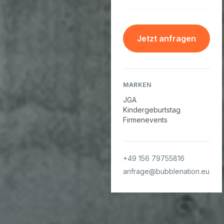
Jetzt anfragen
MARKEN
JGA
Kindergeburtstag
Firmenevents
+49 156 79755816
anfrage@bubblenation.eu