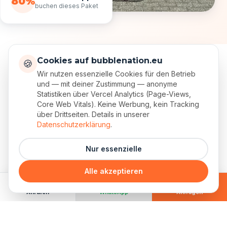
80%
buchen dieses Paket
Cookies auf bubblenation.eu
🍪
Wir nutzen essenzielle Cookies für den Betrieb
ALLE AKTIVITÄTEN
und — mit deiner Zustimmung — anonyme
Drei Formate - eine
Statistiken über Vercel Analytics (Page-Views,
Core Web Vitals). Keine Werbung, kein Tracking
unvergessliche JGA
über Drittseiten. Details in unserer
Datenschutzerklärung
.
Einzeln buchbar, als Kombi oder mit individueller
Nur essenzielle
Wunsch-Zusammenstellung.
Alle akzeptieren
Anrufen
WhatsApp
Anfragen