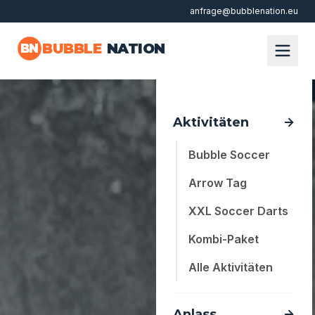
anfrage@bubblenation.eu
Zum Hauptinhalt springen
BUBBLE
NATION
BN
Aktivitäten
Bubble Soccer
Arrow Tag
XXL Soccer Darts
Kombi-Paket
Alle Aktivitäten
Anlass