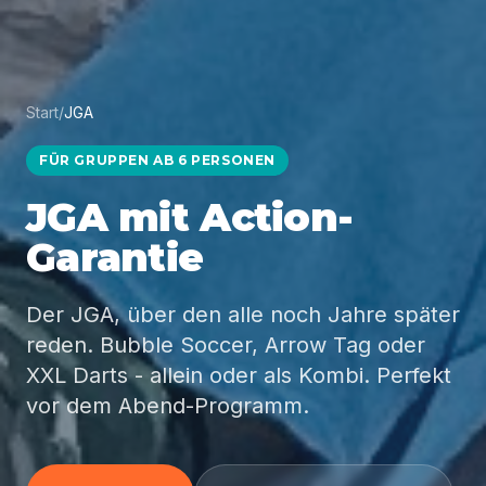
Start
/
JGA
FÜR GRUPPEN AB 6 PERSONEN
JGA mit Action-
Garantie
Der JGA, über den alle noch Jahre später
reden. Bubble Soccer, Arrow Tag oder
XXL Darts - allein oder als Kombi. Perfekt
vor dem Abend-Programm.