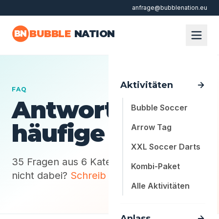
anfrage@bubblenation.eu
Zum Hauptinhalt springen
BUBBLE
NATION
BN
Aktivitäten
FAQ
Antworten auf
Bubble Soccer
häufige Fragen
Arrow Tag
XXL Soccer Darts
35 Fragen aus 6 Kategorien - deine Frage
Kombi-Paket
nicht dabei?
Schreib uns
.
Alle Aktivitäten
Anlass