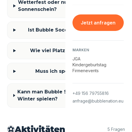
Wetterfest oder nur bei
Sonnenschein?
Jetzt anfragen
Ist Bubble Soccer gefährlich?
Wie viel Platz braucht man?
MARKEN
JGA
Kindergeburtstag
Firmenevents
Muss ich sportlich sein?
Kann man Bubble Soccer auch im
+49 156 79755816
Winter spielen?
anfrage@bubblenation.eu
⚽
Aktivitäten
5 Fragen