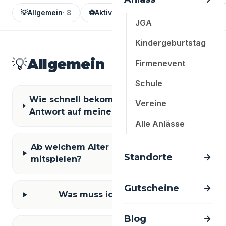
💡
Allgemein
· 8
⚽
Aktivitäten
· 5
💶
Preise & Pakete
·
JGA
Kindergeburtstag
💡
Allgemein
Firmenevent
8 Fragen
Schule
Wie schnell bekomme ich eine
Vereine
Antwort auf meine Anfrage?
Alle Anlässe
Ab welchem Alter kann man
Standorte
mitspielen?
Gutscheine
Was muss ich anziehen?
Blog