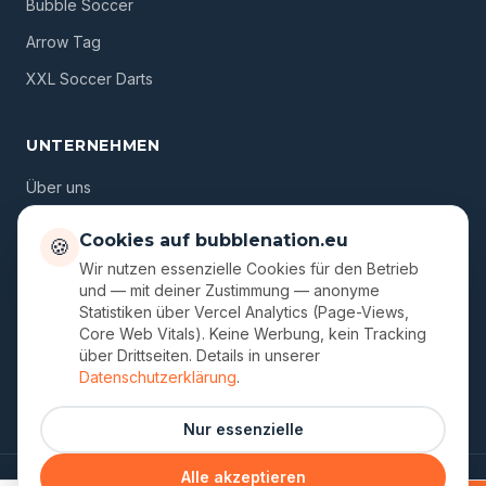
Bubble Soccer
Arrow Tag
XXL Soccer Darts
UNTERNEHMEN
Über uns
Standorte
Cookies auf bubblenation.eu
🍪
Gutscheine
Wir nutzen essenzielle Cookies für den Betrieb
und — mit deiner Zustimmung — anonyme
Blog
Statistiken über Vercel Analytics (Page-Views,
Core Web Vitals). Keine Werbung, kein Tracking
FAQ
über Drittseiten. Details in unserer
Kontakt
Datenschutzerklärung
.
Nur essenzielle
Alle akzeptieren
© 2026 Bubble Nation. Ein Unternehmen von Dmitri Semjonov.