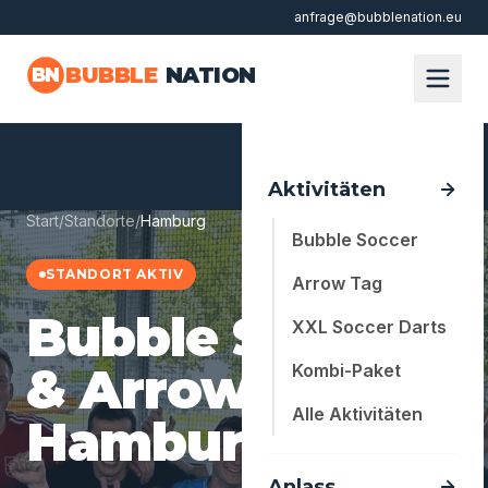
anfrage@bubblenation.eu
Zum Hauptinhalt springen
BUBBLE
NATION
BN
Aktivitäten
Start
/
Standorte
/
Hamburg
Bubble Soccer
STANDORT AKTIV
Arrow Tag
Bubble Soccer
XXL Soccer Darts
& Arrow Tag in
Kombi-Paket
Alle Aktivitäten
Hamburg
Anlass