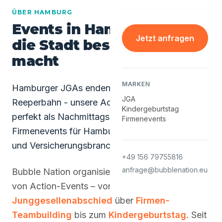
ÜBER HAMBURG
Events in Hamburg - was
Jetzt anfragen
die Stadt besonders
macht
MARKEN
Hamburger JGAs enden klassisch auf der
JGA
Reeperbahn - unsere Action-Events eignen sich
Kindergeburtstag
perfekt als Nachmittags-Programm. Ausnahme:
Firmenevents
Firmenevents für Hamburgs Medien-, Logistik-
und Versicherungsbranche.
+49 156 79755816
anfrage@bubblenation.eu
Bubble Nation organisiert in Hamburg alle Arten
von Action-Events – vom
Junggesellenabschied
über
Firmen-
Teambuilding
bis zum
Kindergeburtstag
. Seit