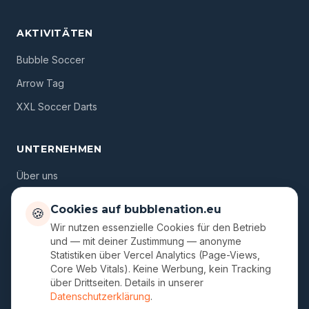
AKTIVITÄTEN
Bubble Soccer
Arrow Tag
XXL Soccer Darts
UNTERNEHMEN
Über uns
Standorte
Cookies auf bubblenation.eu
🍪
Gutscheine
Wir nutzen essenzielle Cookies für den Betrieb
und — mit deiner Zustimmung — anonyme
Blog
Statistiken über Vercel Analytics (Page-Views,
Core Web Vitals). Keine Werbung, kein Tracking
FAQ
über Drittseiten. Details in unserer
Kontakt
Datenschutzerklärung
.