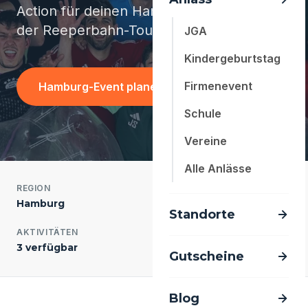
Action für deinen Hamburger JGA - vor
der Reeperbahn-Tour.
JGA
Kindergeburtstag
Firmenevent
Hamburg-Event planen
Schule
Vereine
Alle Anlässe
REGION
EINWOHNER
Hamburg
1.900.000
Standorte
AKTIVITÄTEN
ANTWORTZEIT
3 verfügbar
meist < 24 Std.
Gutscheine
Blog