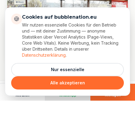
Cookies auf bubblenation.eu
🍪
Wir nutzen essenzielle Cookies für den Betrieb
und — mit deiner Zustimmung — anonyme
Statistiken über Vercel Analytics (Page-Views,
Core Web Vitals). Keine Werbung, kein Tracking
Teil 1 · 60 Minuten
über Drittseiten. Details in unserer
der Eisbrecher zum Start
Datenschutzerklärung
.
Nur essenzielle
Alle akzeptieren
Anrufen
WhatsApp
Anfragen
TEIL 2 · ARROW TAG
Arrow Tag – das taktische
Finale