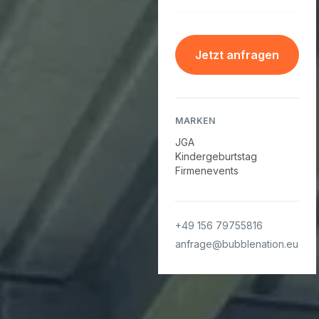
Jetzt anfragen
MARKEN
JGA
Kindergeburtstag
Firmenevents
+49 156 79755816
anfrage@bubblenation.eu