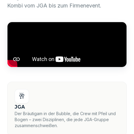
Kombi vom JGA bis zum Firmenevent.
🥂
JGA
Der Bräutigam in der Bubble, die Crew mit Pfeil und
Bogen – zwei Disziplinen, die jede JGA-Gruppe
zusammenschweißen.