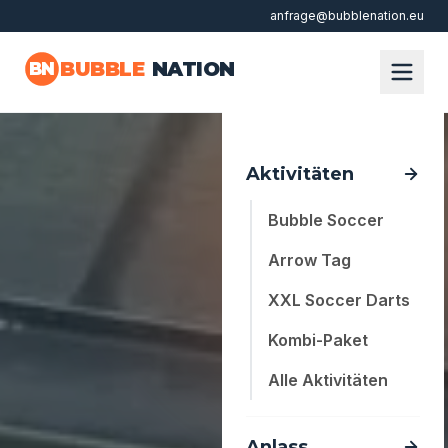
anfrage@bubblenation.eu
Zum Hauptinhalt springen
BUBBLE
NATION
BN
Aktivitäten
Bubble Soccer
Arrow Tag
XXL Soccer Darts
Kombi-Paket
Alle Aktivitäten
Anlass