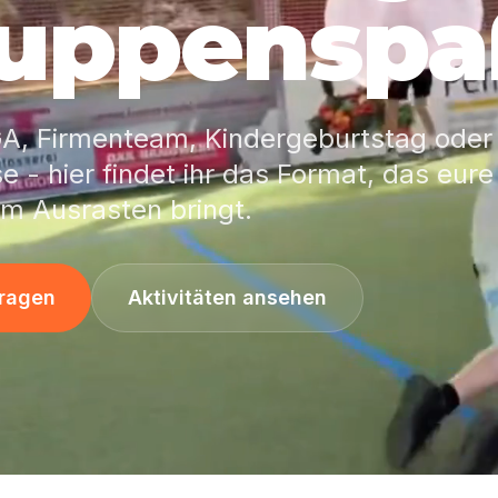
uppenspa
GA, Firmenteam, Kindergeburtstag oder
e - hier findet ihr das Format, das eur
um Ausrasten bringt.
fragen
Aktivitäten ansehen