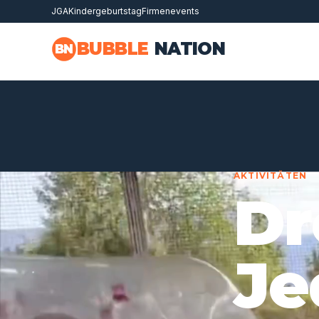
JGA
Kindergeburtstag
Firmenevents
Zum Hauptinhalt springen
BUBBLE
NATION
BN
AKTIVITÄTEN
Dr
Je