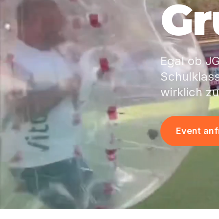
Gr
Egal ob J
Schulklass
wirklich z
Event an