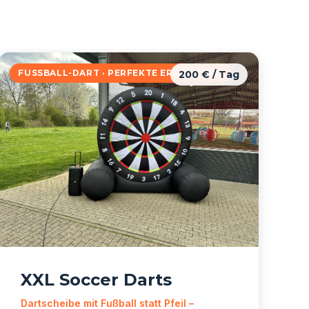
FUSSBALL-DART · PERFEKTE ERGÄNZUNG
200 € / Tag
XXL Soccer Darts
Dartscheibe mit Fußball statt Pfeil –