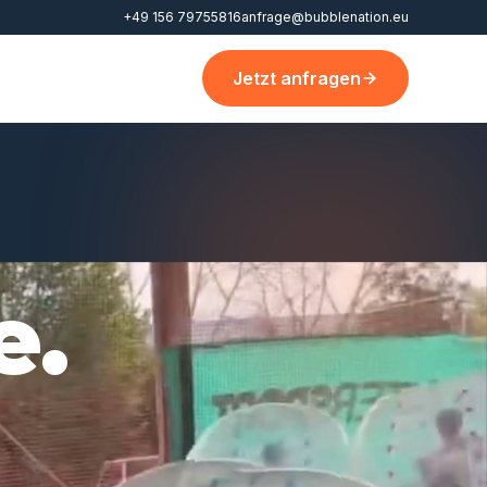
+49 156 79755816
anfrage@bubblenation.eu
Jetzt anfragen
e.