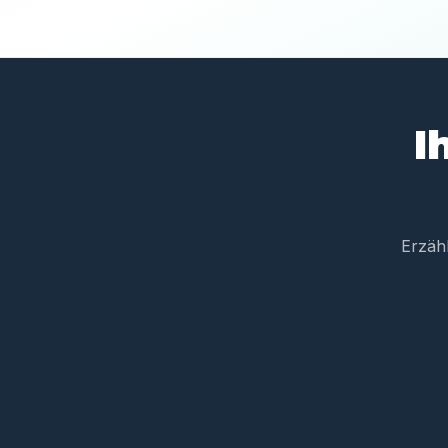
I
Erzäh