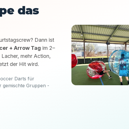
pe das
urtstagscrew? Dann ist
cer + Arrow Tag
im 2–
 Lacher, mehr Action,
zt der Hit wird.
occer Darts für
r gemischte Gruppen -