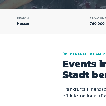
REGION
EINWOHN
Hessen
760.000
ÜBER FRANKFURT AM M
Events i
Stadt b
Frankfurts Finanzs
oft international (