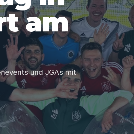
rt am
rmenevents und JGAs mit