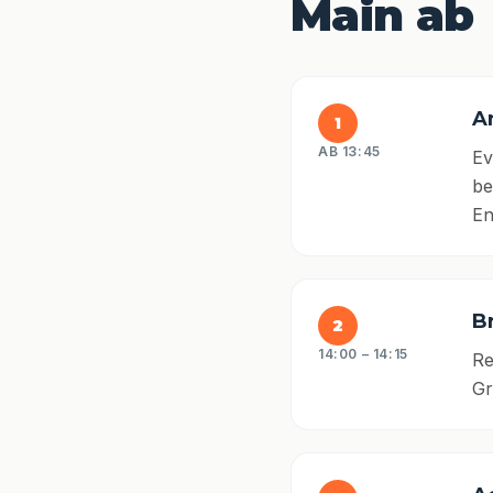
Main ab
A
1
AB 13:45
Ev
be
En
B
2
14:00 – 14:15
Re
Gr