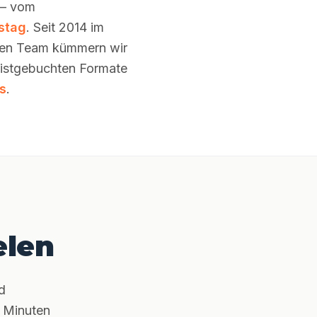
 – vom
stag
. Seit 2014 im
enen Team kümmern wir
eistgebuchten Formate
s
.
elen
d
0 Minuten