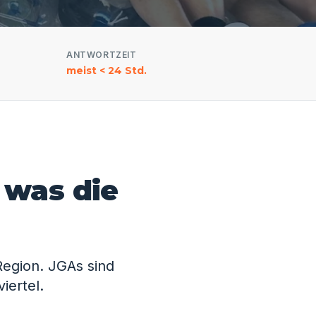
ANTWORTZEIT
meist < 24 Std.
 was die
Region. JGAs sind
iertel.