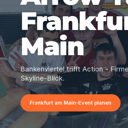
Frankfu
Main
Bankenviertel trifft Action - Fi
Skyline-Blick.
Frankfurt am Main-Event planen