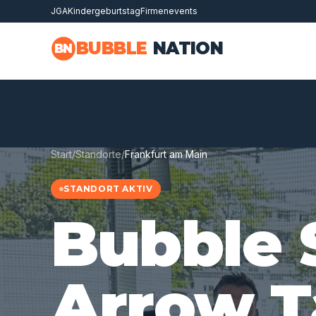
JGA
Kindergeburtstag
Firmenevents
Zum Hauptinhalt springen
BUBBLE
NATION
BN
Start
/
Standorte
/
Frankfurt am Main
STANDORT AKTIV
Bubble 
Arrow T