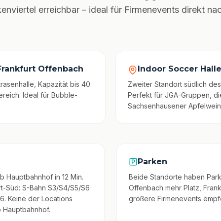
iertel erreichbar – ideal für Firmenevents direkt na
 Frankfurt Offenbach
Indoor Soccer Hall
rasenhalle, Kapazität bis 40
Zweiter Standort südlich de
eich. Ideal für Bubble-
Perfekt für JGA-Gruppen, die
Sachsenhausener Apfelweinw
Parken
b Hauptbahnhof in 12 Min.
Beide Standorte haben Parkpl
urt-Süd: S-Bahn S3/S4/S5/S6
Offenbach mehr Platz, Frank
6. Keine der Locations
größere Firmenevents empfe
b Hauptbahnhof.