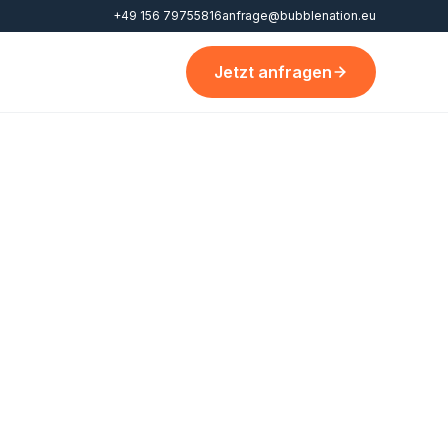
+49 156 79755816
anfrage@bubblenation.eu
Jetzt anfragen