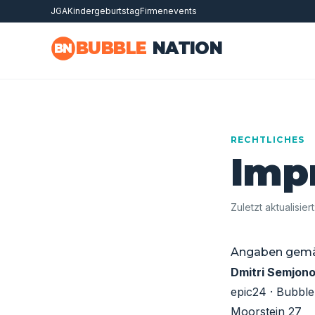
JGA
Kindergeburtstag
Firmenevents
Zum Hauptinhalt springen
BUBBLE
NATION
BN
RECHTLICHES
Imp
Zuletzt aktualisiert
Angaben gemä
Dmitri Semjon
epic24 · Bubble
Moorstein 27