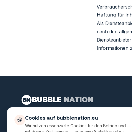
Verbraucherschl
Haftung für In
Als Diensteanbi
nach den allgem
Diensteanbieter
Informationen 
BUBBLE
NATION
BN
Action-Events für jeden Anlass. Seit 2014 an Loca
Cookies auf bubblenation.eu
🍪
ganz Deutschland deutschlandweit.
Wir nutzen essenzielle Cookies für den Betrieb und —
mit deiner Zustimmung — anonyme Statistiken über