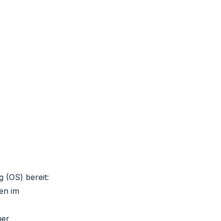
g (OS) bereit:
en im
ner