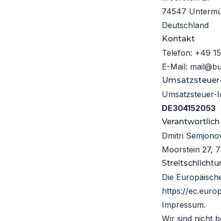
74547 Unterm
Deutschland
Kontakt
Telefon:
+49 1
E-Mail:
mail@bu
Umsatzsteuer
Umsatzsteuer-I
DE304152053
Verantwortlich 
Dmitri Semjono
Moorstein 27,
Streitschlicht
Die Europäische
https://ec.eur
Impressum.
Wir sind nicht b