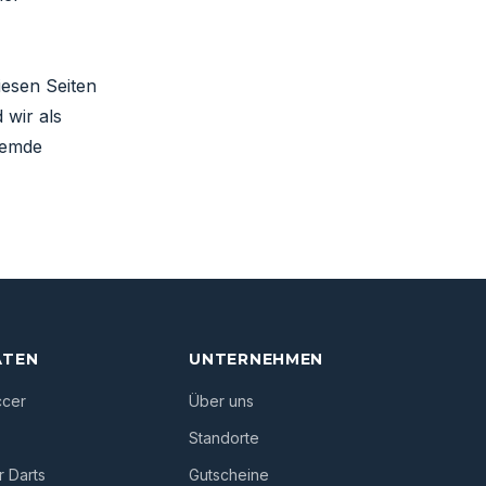
iesen Seiten
 wir als
fremde
ÄTEN
UNTERNEHMEN
ccer
Über uns
Standorte
 Darts
Gutscheine