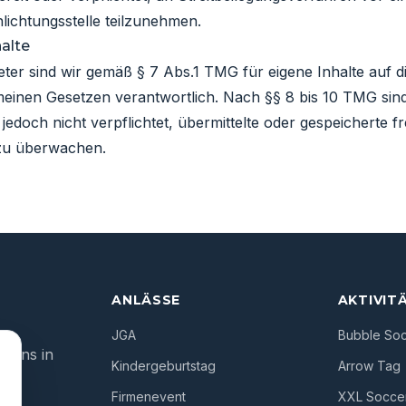
ichtungsstelle teilzunehmen.
halte
eter sind wir gemäß § 7 Abs.1 TMG für eigene Inhalte auf d
einen Gesetzen verantwortlich. Nach §§ 8 bis 10 TMG sind
 jedoch nicht verpflichtet, übermittelte oder gespeicherte 
zu überwachen.
ANLÄSSE
AKTIVIT
JGA
Bubble So
tions in
Kindergeburtstag
Arrow Tag
Firmenevent
XXL Soccer