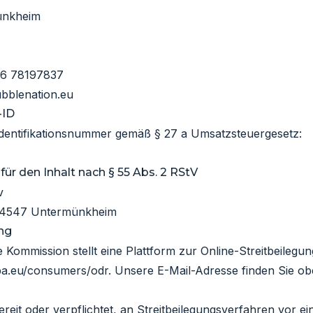
ünkheim
56 78197837
bblenation.eu
-ID
dentifikationsnummer gemäß § 27 a Umsatzsteuergesetz:
für den Inhalt nach § 55 Abs. 2 RStV
v
 74547 Untermünkheim
ung
 Kommission stellt eine Plattform zur Online-Streitbeilegun
opa.eu/consumers/odr
. Unsere E-Mail-Adresse finden Sie ob
ereit oder verpflichtet, an Streitbeilegungsverfahren vor ei