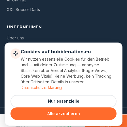
XXL Soccer Darts
UNTERNEHMEN
Über uns
Standorte
Cookies auf bubblenation.eu
🍪
Gutscheine
Wir nutzen essenzielle Cookies für den Betrieb
und — mit deiner Zustimmung — anonyme
Blog
Statistiken über Vercel Analytics (Page-Views,
Core Web Vitals). Keine Werbung, kein Tracking
FAQ
über Drittseiten. Details in unserer
Kontakt
Datenschutzerklärung
.
Nur essenzielle
Alle akzeptieren
© 2026 Bubble Nation. Ein Unternehmen von Dmitri Semjonov.
Impressum
Datenschutz
AGB
Cookie-Einstellungen
Anrufen
WhatsApp
Anfragen