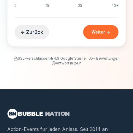
5
15
25
40+
← Zurück
Weiter →
SSL-verschlüsselt
4,9 Google Sterne · 65+ Bewertungen
Antwort in 24 h
BUBBLE
NATION
BN
Action-Events für jeden Anlass. Seit 2014 an