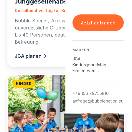
Junggesellenabschied
Der ultimative Tag für Braut oder Bräutigam.
Bubble Soccer, Arrow Tag und mehr für
Jetzt anfragen
unvergessliche Gruppen-Erlebnisse. Von 6
bis 40 Personen, deutschlandweit, inkl.
Betreuung.
MARKEN
JGA planen
JGA
Kindergeburtstag
Firmenevents
KINDER
+49 156 79755816
anfrage@bubblenation.eu