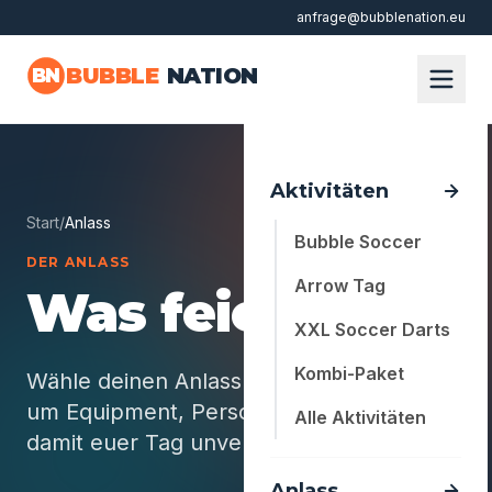
anfrage@bubblenation.eu
Zum Hauptinhalt springen
BUBBLE
NATION
BN
Aktivitäten
Start
/
Anlass
Bubble Soccer
DER ANLASS
Arrow Tag
Was feierst du?
XXL Soccer Darts
Kombi-Paket
Wähle deinen Anlass - wir kümmern uns
um Equipment, Personal und alle Details,
Alle Aktivitäten
damit euer Tag unvergesslich wird.
Anlass