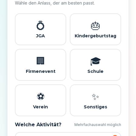
Wähle den Anlass, der am besten passt.
💍
🎂
JGA
Kinder­geburtstag
🏢
🎓
Firmenevent
Schule
⚽️
✨
Verein
Sonstiges
Welche Aktivität?
Mehrfachauswahl möglich