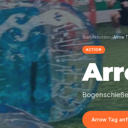
Start
/
Aktivitäten
/
Arrow 
ACTION
Ar
Bogenschießen 
Arrow Tag an