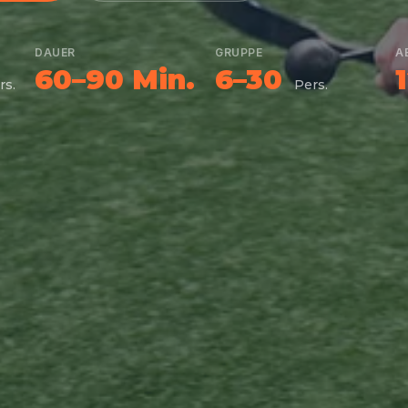
DAUER
GRUPPE
A
60–90 Min.
6–30
rs.
Pers.