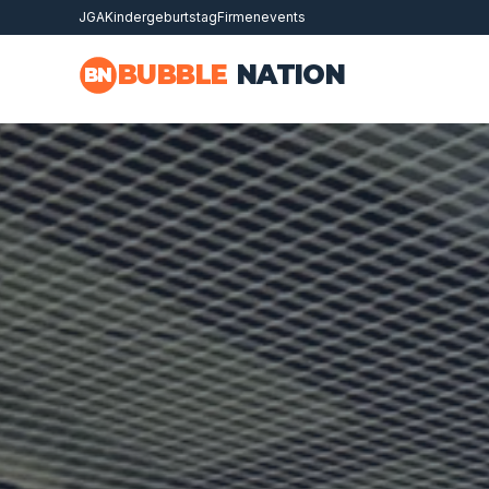
JGA
Kindergeburtstag
Firmenevents
Zum Hauptinhalt springen
BUBBLE
NATION
BN