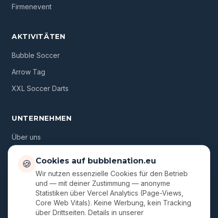
Firmenevent
AKTIVITÄTEN
Bubble Soccer
Arrow Tag
XXL Soccer Darts
UNTERNEHMEN
Über uns
Standorte
Cookies auf bubblenation.eu
🍪
Gutscheine
Wir nutzen essenzielle Cookies für den Betrieb
und — mit deiner Zustimmung — anonyme
Blog
Statistiken über Vercel Analytics (Page-Views,
Core Web Vitals). Keine Werbung, kein Tracking
FAQ
über Drittseiten. Details in unserer