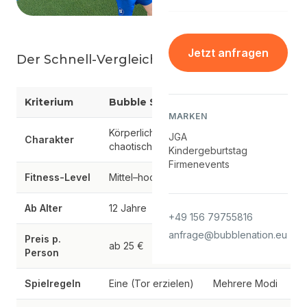
Jetzt anfragen
Der Schnell-Vergleich
Kriterium
Bubble Soccer
Arrow Tag
MARKEN
Körperlich,
Taktisch,
JGA
Charakter
chaotisch
schnell
Kindergeburtstag
Firmenevents
Fitness-Level
Mittel–hoch
Mittel
Ab Alter
12 Jahre
14 Jahre
+49 156 79755816
anfrage@bubblenation.eu
Preis p.
ab 25 €
ab 29 €
Person
Spielregeln
Eine (Tor erzielen)
Mehrere Modi