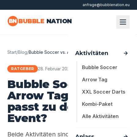
anfrage@bubblenation.eu
Zum Hauptinhalt springen
BUBBLE
NATION
BN
Start
/
Blog
/
Bubble Soccer vs. Arrow Tag - welches pa…
Aktivitäten
Bubble Soccer
28. Februar 2026
·
4 Min. Lesezeit
RATGEBER
Arrow Tag
Bubble Soccer vs.
Arrow Tag - welches
XXL Soccer Darts
passt zu deinem
Kombi-Paket
Event?
Alle Aktivitäten
Beide Aktivitäten sind Gruppen-Favoriten,
Anlass