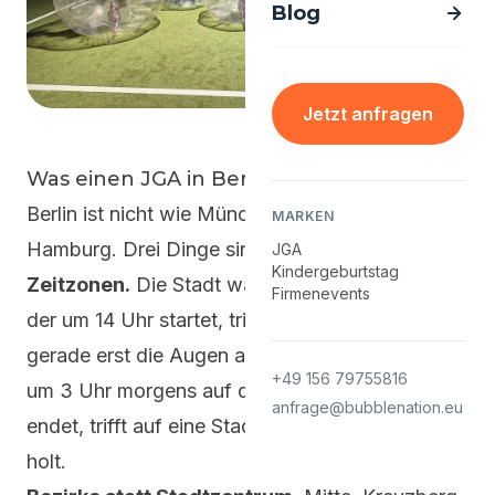
Jetzt anfragen
Was einen JGA in Berlin anders macht
MARKEN
Berlin ist nicht wie München, Köln oder
JGA
Kindergeburtstag
Hamburg. Drei Dinge sind hier speziell:
Firmenevents
Zeitzonen.
Die Stadt wacht spät auf. Ein JGA,
der um 14 Uhr startet, trifft auf ein Berlin, das
+49 156 79755816
gerade erst die Augen aufschlägt - ein JGA, der
anfrage@bubblenation.eu
um 3 Uhr morgens auf der Warschauer Brücke
endet, trifft auf eine Stadt, die gerade Schwung
holt.