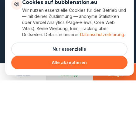
Wir nutzen essenzielle Cookies für den Betrieb und
— mit deiner Zustimmung — anonyme Statistiken
AKTIVITÄTEN
über Vercel Analytics (Page-Views, Core Web
Vitals). Keine Werbung, kein Tracking über
Bubble Soccer
Drittseiten. Details in unserer
Datenschutzerklärung
.
Arrow Tag
Nur essenzielle
XXL Soccer Darts
Alle akzeptieren
UNTERNEHMEN
Anrufen
WhatsApp
Anfragen
Über uns
Standorte
Gutscheine
Blog
FAQ
Kontakt