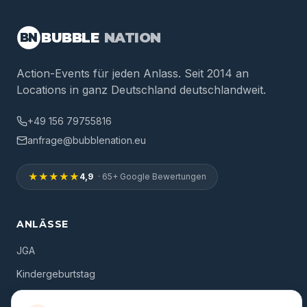
BUBBLE
NATION
BN
Action-Events für jeden Anlass. Seit 2014 an
Locations in ganz Deutschland deutschlandweit.
+49 156 79755816
anfrage@bubblenation.eu
★★★★★
4,9
· 65+ Google Bewertungen
ANLÄSSE
JGA
Kindergeburtstag
Cookies auf bubblenation.eu
🍪
Firmenevent