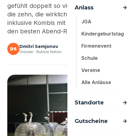
gefühlt doppelt so viele JGA-Ideen. Hier
die zehn, die wirklich funktionieren -
JGA
inklusive Kombis mit Action-Events und
Kindergeburtstag
den besten Abend-Routen.
Firmenevent
Dmitri Semjonov
DS
Schule
Gründer · Bubble Nation
Vereine
Alle Anlässe
Standorte
Gutscheine
Blog