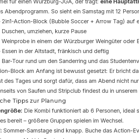
mel für einen Würzburg-JGA, der trägt:
eine Hauptatt
es Abendprogramm. So sieht ein Samstag mit 12 Perso
 2in1-Action-Block (Bubble Soccer + Arrow Tag) auf 
 Duschen, umziehen, kurze Pause
 Weinprobe in einem der Würzburger Weingüter oder 
 Essen in der Altstadt, fränkisch und deftig
 Bar-Tour rund um den Sanderring und das Studentenvi
ion-Block am Anfang ist bewusst gesetzt: Er bricht das 
t des Tages und sorgt dafür, dass am Abend nicht nur
enseits von Saufen und Stripclub findest du in unsere
sche Tipps zur Planung
ngröße:
Die Kombi funktioniert ab 6 Personen, ideal s
es bereit – größere Gruppen spielen im Wechsel.
:
Sommer-Samstage sind knapp. Buche das Action-Eve