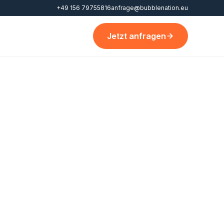
+49 156 79755816
anfrage@bubblenation.eu
Jetzt anfragen