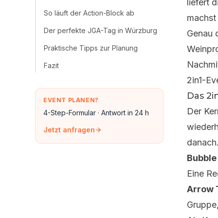
liefert
So läuft der Action-Block ab
machst 
Der perfekte JGA-Tag in Würzburg
Genau d
Praktische Tipps zur Planung
Weinpro
Nachmit
Fazit
2in1-Ev
Das 2i
EVENT PLANEN?
Der Ker
4-Step-Formular · Antwort in 24 h
wieder
Jetzt anfragen
danach
Bubble
Eine Re
Arrow 
Gruppe,