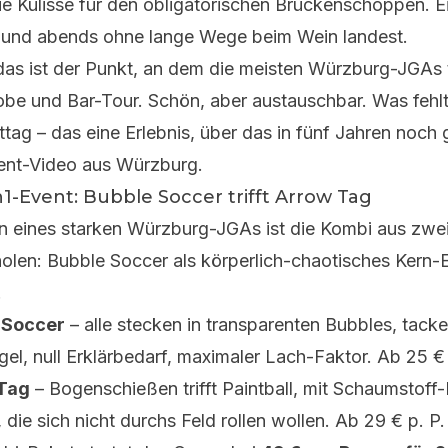
 die Kulisse für den obligatorischen Brückenschoppen. 
und abends ohne lange Wege beim Wein landest.
as ist der Punkt, an dem die meisten Würzburg-JGAs 
be und Bar-Tour. Schön, aber austauschbar. Was fehlt
tag – das eine Erlebnis, über das in fünf Jahren noch 
ent-Video aus Würzburg
.
n1-Event: Bubble Soccer trifft Arrow Tag
n eines starken Würzburg-JGAs ist die Kombi aus zwei 
holen:
Bubble Soccer
als körperlich-chaotisches Kern
.
 Soccer
– alle stecken in transparenten Bubbles, tacke
gel, null Erklärbedarf, maximaler Lach-Faktor. Ab 25 € 
Tag
– Bogenschießen trifft Paintball, mit Schaumstoff-Pf
 die sich nicht durchs Feld rollen wollen. Ab 29 € p. P.