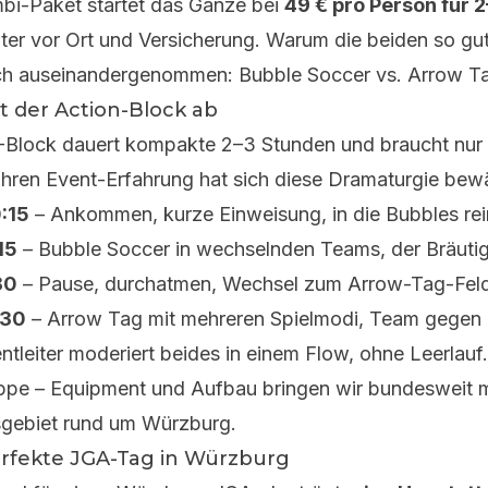
bi-Paket
startet das Ganze bei
49 € pro Person für 
iter vor Ort und Versicherung. Warum die beiden so gu
ich auseinandergenommen:
Bubble Soccer vs. Arrow T
ft der Action-Block ab
1-Block dauert kompakte 2–3 Stunden und braucht nur 
hren Event-Erfahrung hat sich diese Dramaturgie bewä
:15
– Ankommen, kurze Einweisung, in die Bubbles rei
15
– Bubble Soccer in wechselnden Teams, der Bräutig
30
– Pause, durchatmen, Wechsel zum Arrow-Tag-Fel
:30
– Arrow Tag mit mehreren Spielmodi, Team gegen
ntleiter moderiert beides in einem Flow, ohne Leerla
ppe – Equipment und Aufbau bringen wir bundesweit m
gebiet rund um Würzburg.
rfekte JGA-Tag in Würzburg