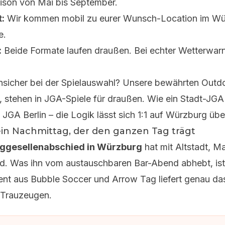
son von Mai bis September.
:
Wir kommen mobil zu eurer Wunsch-Location im Würz
e.
:
Beide Formate laufen draußen. Bei echter Wetterwarnu
sicher bei der Spielauswahl? Unsere bewährten Outd
, stehen in
JGA-Spiele für draußen
. Wie ein Stadt-JGA
l
JGA Berlin
– die Logik lässt sich 1:1 auf Würzburg übe
 ein Nachmittag, der den ganzen Tag trägt
ggesellenabschied in Würzburg
hat mit Altstadt, M
ld. Was ihn vom austauschbaren Bar-Abend abhebt, i
ent aus Bubble Soccer und Arrow Tag liefert genau da
 Trauzeugen.