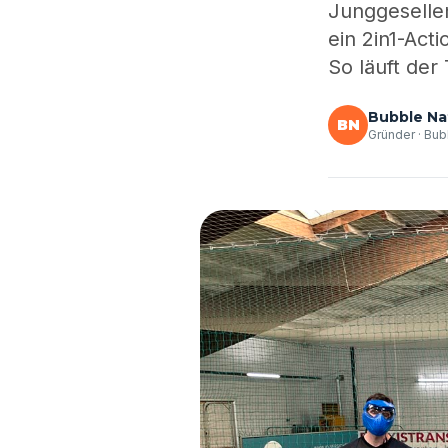
Junggeselle
ein 2in1-Act
So läuft der
Bubble Na
BN
Gründer · Bub