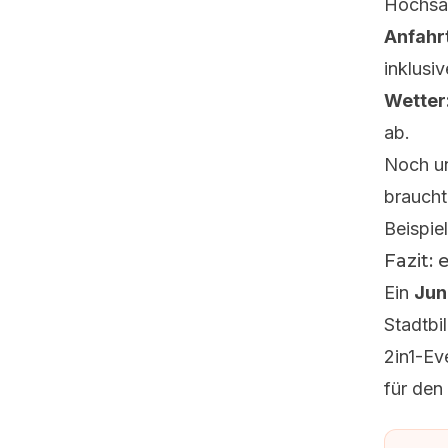
Hochsai
Anfahrt
inklusiv
Wetter
ab.
Noch un
braucht
Beispie
Fazit:
Ein
Jun
Stadtbi
2in1-Ev
für den