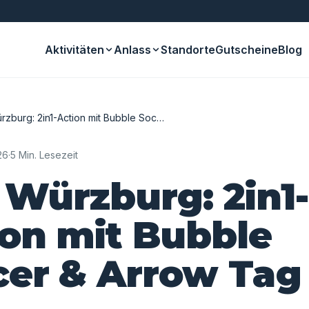
Aktivitäten
Anlass
Standorte
Gutscheine
Blog
zburg: 2in1-Action mit Bubble Soc…
26
·
5 Min. Lesezeit
Würzburg: 2in1-
ion mit Bubble
cer & Arrow Tag