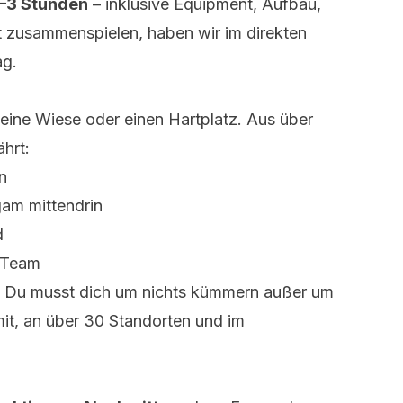
2–3 Stunden
– inklusive Equipment, Aufbau,
t zusammenspielen, haben wir im direkten
ag
.
eine Wiese oder einen Hartplatz. Aus über
hrt:
n
am mittendrin
d
 Team
uf. Du musst dich um nichts kümmern außer um
it, an über 30 Standorten und im