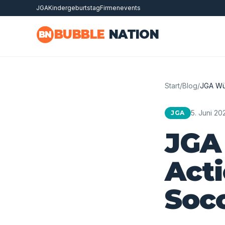
JGA
Kindergeburtstag
Firmenevents
Zum Hauptinhalt springen
BUBBLE
NATION
BN
Start
/
Blog
/
JGA Wür
5. Juni 20
JGA
JGA 
Act
Soc