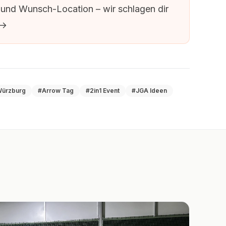
nd Wunsch-Location – wir schlagen dir
 →
Würzburg
#Arrow Tag
#2in1 Event
#JGA Ideen