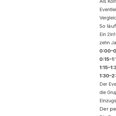
Als
Kom
Eventle
Vergle
So läu
Ein 2in
zehn Ja
0:00–0
0:15–1:
1:15–1:
1:30–2
Der Eve
die Gru
Einzugs
Der pe