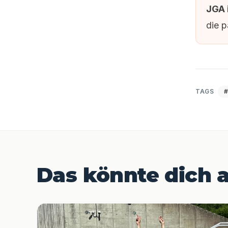
JGA 
die 
TAGS
#
Das könnte dich a