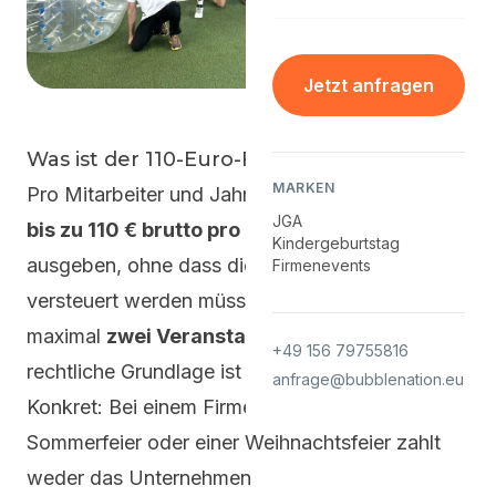
Jetzt anfragen
Was ist der 110-Euro-Freibetrag?
MARKEN
Pro Mitarbeiter und Jahr darf ein Unternehmen
JGA
bis zu 110 € brutto pro Betriebsveranstaltung
Kindergeburtstag
ausgeben, ohne dass diese als Arbeitslohn
Firmenevents
versteuert werden müssen - und zwar für
maximal
zwei Veranstaltungen pro Jahr
. Die
+49 156 79755816
rechtliche Grundlage ist § 19 Abs. 1 Nr. 1a EStG.
anfrage@bubblenation.eu
Konkret: Bei einem Firmen-Teambuilding, einer
Sommerfeier oder einer Weihnachtsfeier zahlt
weder das Unternehmen