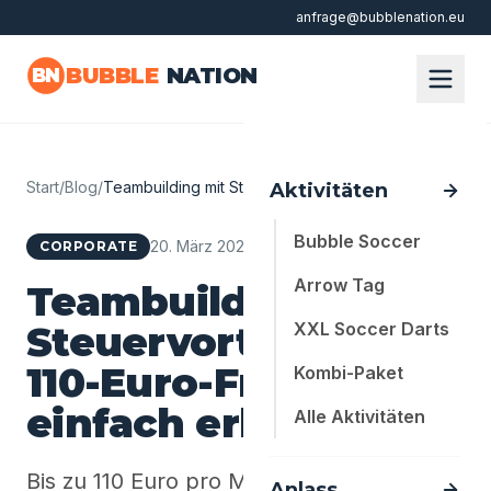
anfrage@bubblenation.eu
Zum Hauptinhalt springen
BUBBLE
NATION
BN
Start
/
Blog
/
Teambuilding mit Steuervorteil: Der 110-…
Aktivitäten
Bubble Soccer
20. März 2026
·
6 Min. Lesezeit
CORPORATE
Arrow Tag
Teambuilding mit
Steuervorteil: Der
XXL Soccer Darts
110-Euro-Freibetrag
Kombi-Paket
einfach erklärt
Alle Aktivitäten
Bis zu 110 Euro pro Mitarbeiter und
Anlass