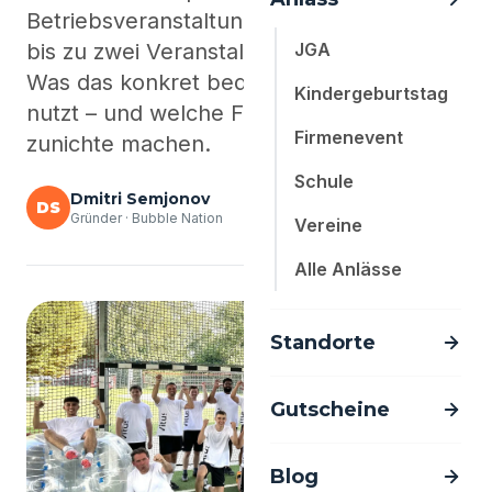
Betriebsveranstaltung sind steuerfrei – für
bis zu zwei Veranstaltungen pro Jahr.
JGA
Was das konkret bedeutet, wie du es
Kindergeburtstag
nutzt – und welche Fehler den Vorteil
Firmenevent
zunichte machen.
Schule
Dmitri Semjonov
DS
Gründer · Bubble Nation
Vereine
Alle Anlässe
Standorte
Gutscheine
Blog