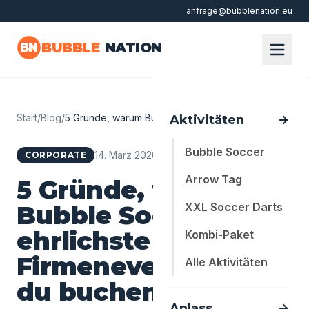
anfrage@bubblenation.eu
Zum Hauptinhalt springen
BUBBLE
NATION
BN
Start
/
Blog
/
5 Gründe, warum Bubble Soccer das ehrlic…
Aktivitäten
Bubble Soccer
14. März 2026
·
5 Min. Lesezeit
CORPORATE
Arrow Tag
5 Gründe, warum
Bubble Soccer das
XXL Soccer Darts
ehrlichste
Kombi-Paket
Firmenevent ist, das
Alle Aktivitäten
du buchen kannst
Anlass