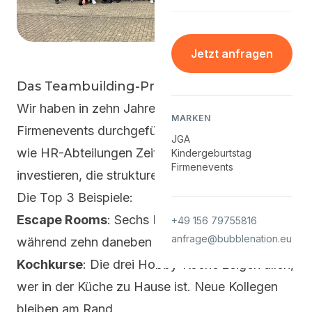
Jetzt anfragen
Das Teambuilding-Problem
Wir haben in zehn Jahren hunderte
MARKEN
Firmenevents durchgeführt - und zugesehen,
JGA
wie HR-Abteilungen Zeit und Geld in Formate
Kindergeburtstag
Firmenevents
investieren, die strukturell nicht funktionieren.
Die Top 3 Beispiele:
Escape Rooms
: Sechs Personen lösen Rätsel,
+49 156 79755816
anfrage@bubblenation.eu
während zehn daneben stehen und warten.
Kochkurse
: Die drei Hobby-Köche zeigen allen,
wer in der Küche zu Hause ist. Neue Kollegen
bleiben am Rand.