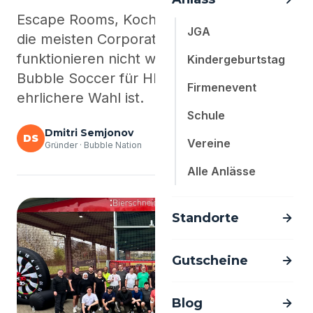
Escape Rooms, Kochkurse, Segeltörns -
JGA
die meisten Corporate-Events
funktionieren nicht wirklich. Warum
Kindergeburtstag
Bubble Soccer für HR-Verantwortliche die
Firmenevent
ehrlichere Wahl ist.
Schule
Dmitri Semjonov
DS
Vereine
Gründer · Bubble Nation
Alle Anlässe
Standorte
Gutscheine
Blog