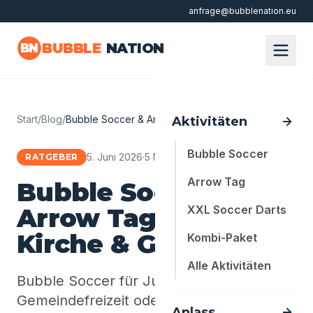
anfrage@bubblenation.eu
Zum Hauptinhalt springen
BUBBLE
NATION
BN
Start
/
Blog
/
Bubble Soccer & Arrow Tag für die Kirche…
Aktivitäten
Bubble Soccer
5. Juni 2026
·
5 Min. Lesezeit
RATGEBER
Arrow Tag
Bubble Soccer &
Arrow Tag für die
XXL Soccer Darts
Kirche & Gemeinde
Kombi-Paket
Alle Aktivitäten
Bubble Soccer für Jugendkreis,
Gemeindefreizeit oder Kirchenfest – ohne
Anlass