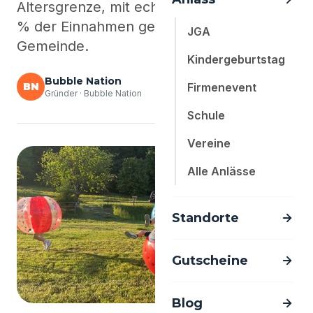
Altersgrenze, mit echten Werten. Und 20
% der Einnahmen gehen zurück an eure
JGA
Gemeinde.
Kindergeburtstag
Bubble Nation
BN
Firmenevent
Gründer · Bubble Nation
Schule
Vereine
Alle Anlässe
Standorte
Gutscheine
Blog