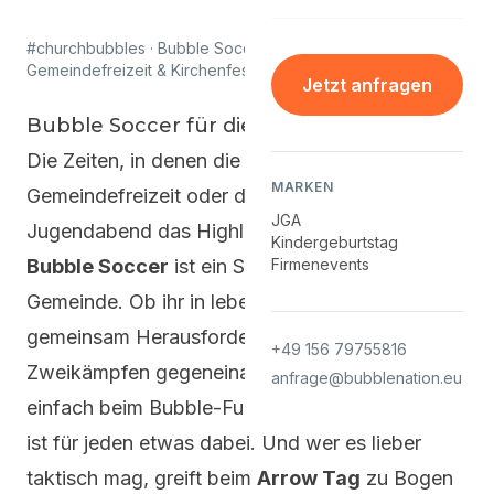
#churchbubbles · Bubble Soccer für Jugendkreis,
Gemeindefreizeit & Kirchenfest
Jetzt anfragen
Bubble Soccer für die ganze Gemeinde
Die Zeiten, in denen die Polonaise bei der
MARKEN
Gemeindefreizeit oder die Schnitzeljagd beim
JGA
Jugendabend das Highlight waren, sind vorbei.
Kindergeburtstag
Bubble Soccer
ist ein Spiel für die ganze
Firmenevents
Gemeinde. Ob ihr in lebensgroßen Bubbles
gemeinsam Herausforderungen meistert, in
+49 156 79755816
Zweikämpfen gegeneinander antretet oder
anfrage@bubblenation.eu
einfach beim Bubble-Fußball Spaß habt – hier
ist für jeden etwas dabei. Und wer es lieber
taktisch mag, greift beim
Arrow Tag
zu Bogen