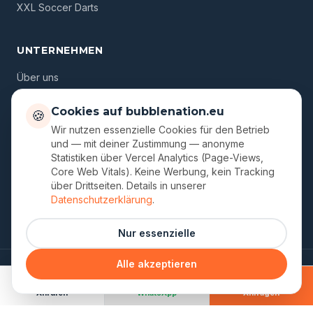
XXL Soccer Darts
UNTERNEHMEN
Über uns
Standorte
Cookies auf bubblenation.eu
🍪
Gutscheine
Wir nutzen essenzielle Cookies für den Betrieb
und — mit deiner Zustimmung — anonyme
Blog
Statistiken über Vercel Analytics (Page-Views,
Core Web Vitals). Keine Werbung, kein Tracking
FAQ
über Drittseiten. Details in unserer
Kontakt
Datenschutzerklärung
.
Nur essenzielle
Alle akzeptieren
© 2026 Bubble Nation. Ein Unternehmen von Dmitri Semjonov.
Impressum
Datenschutz
AGB
Cookie-Einstellungen
Anrufen
WhatsApp
Anfragen