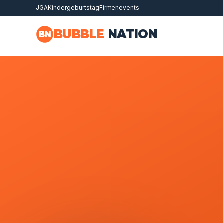
JGA
Kindergeburtstag
Firmenevents
Zum Hauptinhalt springen
BUBBLE
NATION
BN