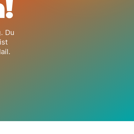
!
g. Du
ist
il.