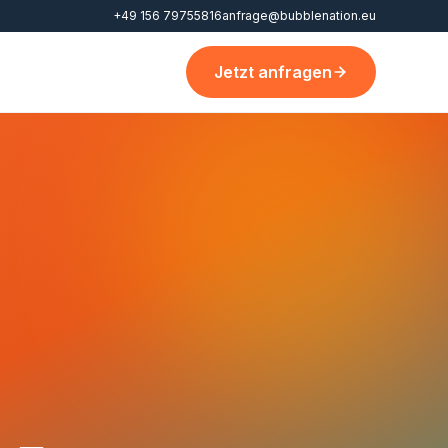
+49 156 79755816
anfrage@bubblenation.eu
Jetzt anfragen