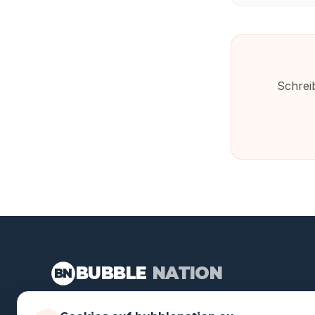
Schrei
BUBBLE
NATION
BN
Action-Events für jeden Anlass. Seit 2014 an Loca