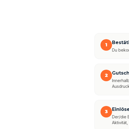
Bestät
1
Du bekom
Gutsch
2
Innerhal
Ausdruck
Einlös
3
Der/die 
Aktivität