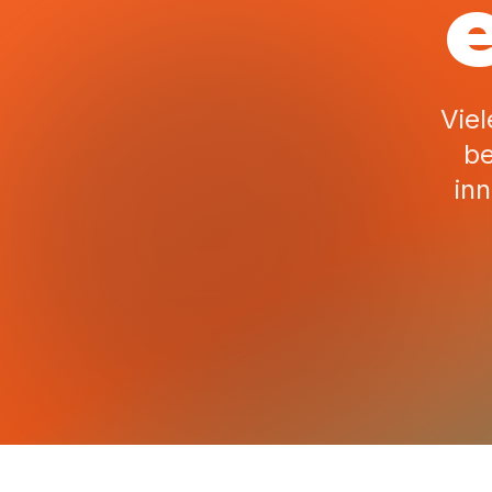
Viel
be
in